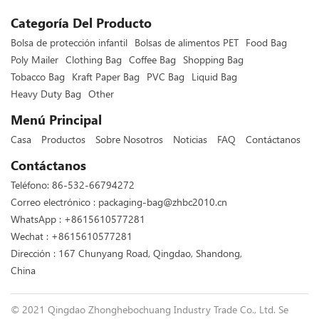
Categoría Del Producto
Bolsa de protección infantil
Bolsas de alimentos PET
Food Bag
Poly Mailer
Clothing Bag
Coffee Bag
Shopping Bag
Tobacco Bag
Kraft Paper Bag
PVC Bag
Liquid Bag
Heavy Duty Bag
Other
Menú Principal
Casa
Productos
Sobre Nosotros
Noticias
FAQ
Contáctanos
Contáctanos
Teléfono:
86-532-66794272
Correo electrónico :
packaging-bag@zhbc2010.cn
WhatsApp :
+8615610577281
Wechat : +8615610577281
Dirección : 167 Chunyang Road, Qingdao, Shandong,
China
© 2021 Qingdao Zhonghebochuang Industry Trade Co., Ltd. Se