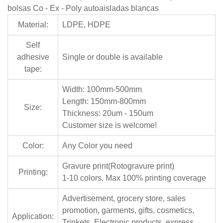
bolsas Co - Ex - Poly autoaisladas blancas
Material:
LDPE, HDPE
Self
adhesive
Single or double is available
tape:
Width: 100mm-500mm
Length: 150mm-800mm
Size:
Thickness: 20um - 150um
Customer size is welcome!
Color:
Any Color you need
Gravure print(Rotogravure print)
Printing:
1-10 colors, Max 100% printing coverage
Advertisement, grocery store, sales
promotion, garments, gifts, cosmetics,
Application:
Trinkets, Electronic products, express