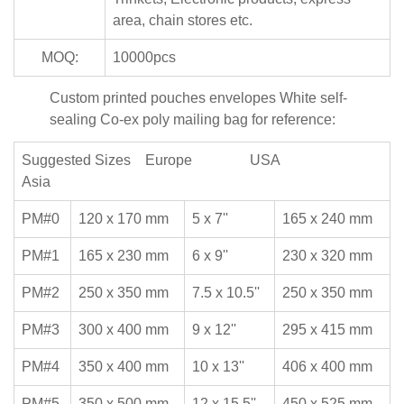
area, chain stores etc.
MOQ:
10000pcs
Custom printed pouches envelopes White self-
sealing Co-ex poly mailing bag for reference:
Suggested Sizes Europe USA
Asia
PM#0
120 x 170 mm
5 x 7''
165 x 240 mm
PM#1
165 x 230 mm
6 x 9''
230 x 320 mm
PM#2
250 x 350 mm
7.5 x 10.5''
250 x 350 mm
PM#3
300 x 400 mm
9 x 12''
295 x 415 mm
PM#4
350 x 400 mm
10 x 13''
406 x 400 mm
PM#5
350 x 500 mm
12 x 15.5''
450 x 525 mm