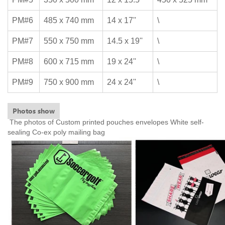
PM#6
485 x 740 mm
14 x 17''
\
PM#7
550 x 750 mm
14.5 x 19''
\
PM#8
600 x 715 mm
19 x 24''
\
PM#9
750 x 900 mm
24 x 24''
\
Photos show
The photos of Custom printed pouches envelopes White self-
sealing Co-ex poly mailing bag