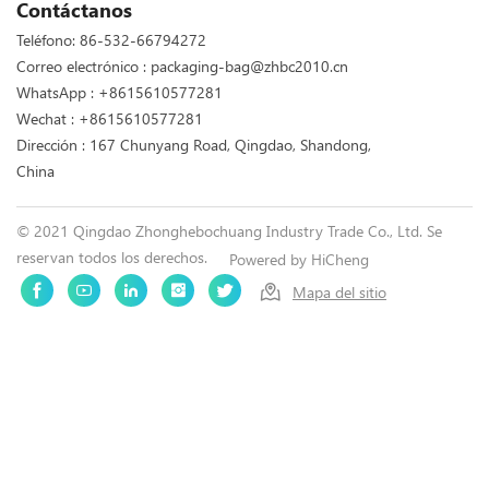
Contáctanos
Teléfono:
86-532-66794272
Correo electrónico :
packaging-bag@zhbc2010.cn
WhatsApp :
+8615610577281
Wechat : +8615610577281
Dirección : 167 Chunyang Road, Qingdao, Shandong,
China
© 2021 Qingdao Zhonghebochuang Industry Trade Co., Ltd. Se
reservan todos los derechos.
Powered by HiCheng
Mapa del sitio