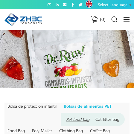
Select Language
▼
0
Bolsa de protección infantil
Bolsas de alimentos PET
Pet food bag
Cat litter bag
Food Bag
Poly Mailer
Clothing Bag
Coffee Bag