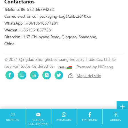
Contáctanos
Teléfono:
86-532-66794272
Correo electrónico :
packaging-bag@zhbc2010.cn
WhatsApp :
+8615610577281
Wechat : +8615610577281
Dirección : 167 Chunyang Road, Qingdao, Shandong,
China
© 2021 Qingdao Zhonghebochuang Industry Trade Co., Ltd. Se
reservan todos los derechos.
Powered by HiCheng
Mapa del sitio
NOTICIAS
CORREO
WHATSAPP
FACEBOOK
ARRIBA
ELECTRÓNICO