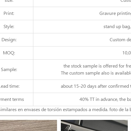
size:
Cust
Print:
Gravure printin
Style:
stand up bag,
Design:
Custom de
MOQ:
10,
the stock sample is offered for fr
Sample:
The custom sample also is availabl
Lead time:
about 15-20 days after confirmed 
yment terms
40% TT in advance, the b
similares en envases de torsión estampados a medida. foto de la bo